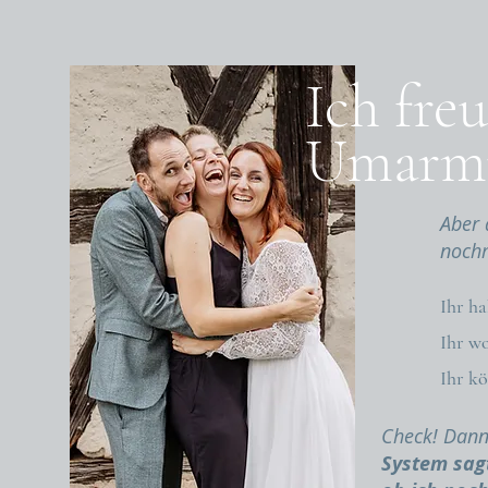
Ich fre
Umarmu
Aber 
nochm
Ihr h
Ihr wo
Ihr k
Check! Dann
System sag